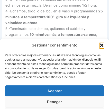
echamos esta mezcla. Dejamos como mínimo 1/2 hora.
4.-Echamos, todo lo del bol, en el vaso y programamos
25
minutos, a temperatura 100º, giro a la izquierda y
velocidad cuchara
.
5.-Terminado este tiempo, quitamos el cubilete y
programamos
10 minutos más, a temperatura varoma,
giro a la izquierda y velocidad cuchara
, para que reduzca
Gestionar consentimiento
la salsa.
Servimos en una fuente acompañadas de papas fritas.
Para ofrecer las mejores experiencias, utilizamos tecnologías como las
cookies para almacenar y/o acceder a la información del dispositivo. El
Fuente:
libro «Simplemente espectacular»
consentimiento de estas tecnologías nos permitirá procesar datos como
el comportamiento de navegación o las identificaciones únicas en este
sitio. No consentir o retirar el consentimiento, puede afectar
Fuente:
Recetas para tu Thermomix (más de 300)
negativamente a ciertas características y funciones.
Aceptar
ANTERIOR
SIGUIENTE
Denegar