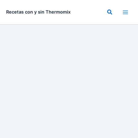
Ir
al
Buscar
Recetas con y sin Thermomix
contenido