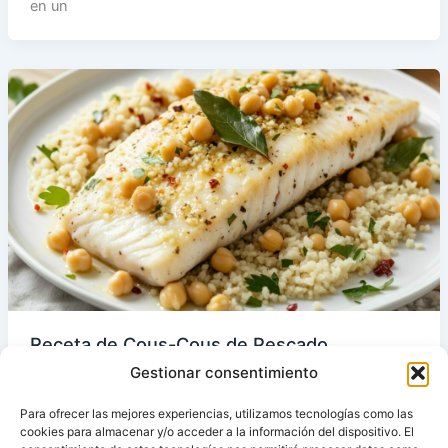
en un
Receta de Cous-Cous de Pescado
Thermomix
Gestionar consentimiento
En esta receta utilizamos todos los accesorios de
Para ofrecer las mejores experiencias, utilizamos tecnologías como las
nuestra Thermomix: el vaso para hacer la salsa; el cestillo
cookies para almacenar y/o acceder a la información del dispositivo. El