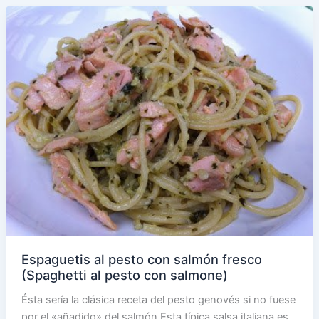
Espaguetis al pesto con salmón fresco
(Spaghetti al pesto con salmone)
Ésta sería la clásica receta del pesto genovés si no fuese
por el «añadido» del salmón.Esta típica salsa italiana es