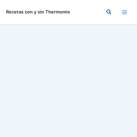
Ir
al
Buscar
Recetas con y sin Thermomix
contenido