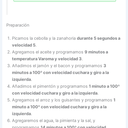
Preparación
Picamos la cebolla y la zanahoria
durante 5 segundos a
velocidad 5
.
Agregamos el aceite y programamos
9 minutos a
temperatura Varoma y velocidad 3
.
Añadimos el jamón y el bacon y programamos
3
minutos a 100º con velocidad cuchara y giro a la
izquierda
.
Añadimos el pimentón y programamos
1 minuto a 100º
con velocidad cuchara y giro a la izquierda
.
Agregamos el arroz y los guisantes y programamos
1
minuto a 100º con velocidad cuchara y giro a la
izquierda
.
Agregaremos el agua, la pimienta y la sal, y
programamos
14 minutos a 100º con velocidad