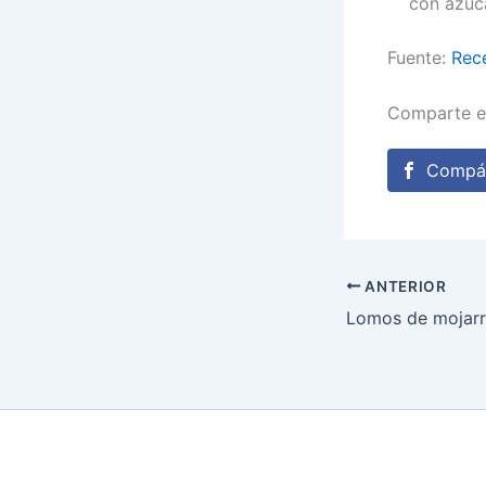
con azúca
Fuente:
Rec
Comparte e
Compár
ANTERIOR