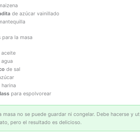
maizena
adita
de azúcar vainillado
antequilla
s para la masa
aceite
 agua
co
de sal
azúcar
 harina
lass
para espolvorear
 masa no se puede guardar ni congelar. Debe hacerse y uti
to, pero el resultado es delicioso.