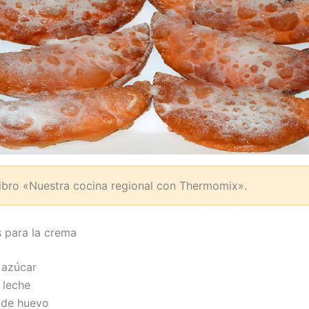
ibro «Nuestra cocina regional con Thermomix».
s para la crema
azúcar
 leche
de huevo