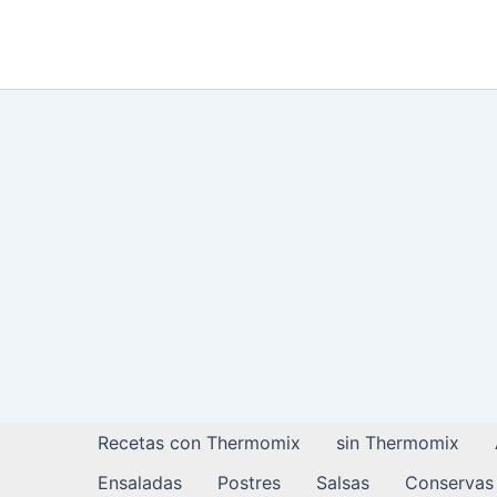
Ir
al
contenido
Recetas con Thermomix
sin Thermomix
Ensaladas
Postres
Salsas
Conservas