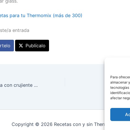
r glass.
etas para tu Thermomix (más de 300)
ste/a entrada
telo
Publícalo
Para ofrecer
almacenar y/
Lomos de mojarra con crujiente de algas y vinagreta de lima
CALAMARE
tecnologías
identificaci
afectar nega
A
Copyright © 2026 Recetas con y sin Thermomix