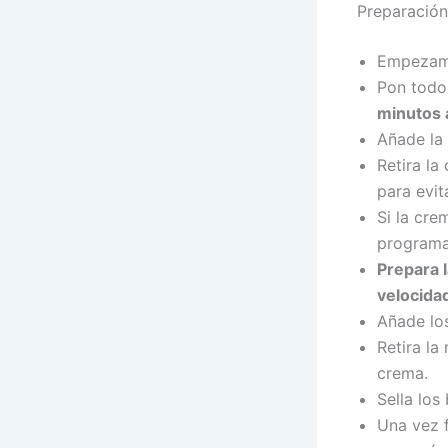
Preparación
Empezamo
Pon todos
minutos 
Añade la
Retira la
para evit
Si la cre
program
Prepara 
velocidad
Añade lo
Retira la
crema.
Sella los
Una vez f