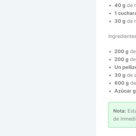
40 g
de 
1 cuchar
30 g
de m
Ingrediente
200 g
de 
200 g
de
Un pelliz
30 g
de 
600 g
de
Azúcar g
Nota:
Esta
de inmedia