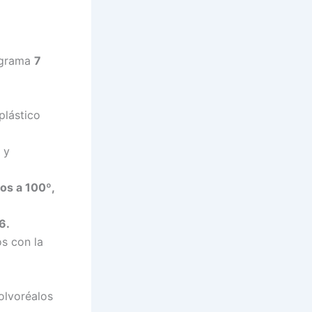
rograma
7
plástico
 y
os a 100º,
6.
os con la
olvoréalos