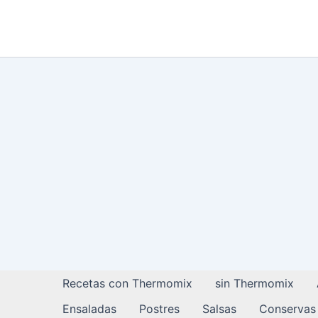
Ir
al
contenido
Recetas con Thermomix
sin Thermomix
Ensaladas
Postres
Salsas
Conservas