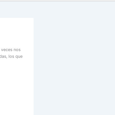
s veces nos
das, los que