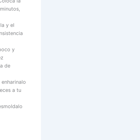
Coloca la
 minutos,
la y el
nsistencia
poco y
ez
na de
 enharinalo
eces a tu
esmoldalo