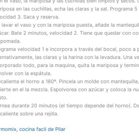
 el vaso, la mariposa y las cuchillas bien limpios y secos. 
iposa en las cuchillas, echa las claras y la sal. Programa 5
ocidad 3. Saca y reserva.
 lavar el vaso y con la mariposa puesta, añade la mantequil
úcar. Bate 2 minutos, velocidad 2. Tiene que quedar con co
 pomada.
ograma velocidad 1 e incorpora a través del bocal, poco a 
ernativamente, las claras y la harina con la levadura. Una v
corporado todo, para la maquina, quita la mariposa y termi
olver con la espátula.
calienta el horno a 180º. Pincela un molde con mantequilla,
ierte en el la mezcla. Espolvorea con azúcar y coloca la nu
sto.
rnea durante 20 minutos (el tiempo depende del horno). D
caliente sobre una rejilla.
momix, cocina facil de Pilar