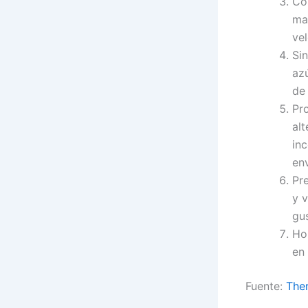
Con
mar
vel
Sin
az
de
Pr
alt
in
env
Pre
y v
gu
Ho
en 
Fuente:
Ther