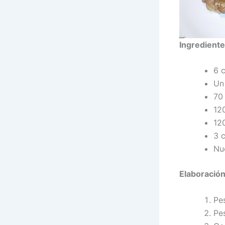
Ingrediente
6 
Un 
70 
12
120
3 
Nu
Elaboración
Pes
Pes