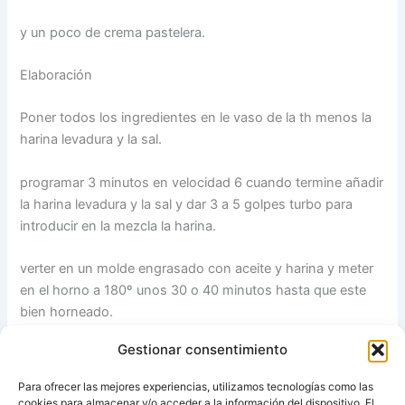
y un poco de crema pastelera.
Elaboración
Poner todos los ingredientes en le vaso de la th menos la
harina levadura y la sal.
programar 3 minutos en velocidad 6 cuando termine añadir
la harina levadura y la sal y dar 3 a 5 golpes turbo para
introducir en la mezcla la harina.
verter en un molde engrasado con aceite y harina y meter
en el horno a 180º unos 30 o 40 minutos hasta que este
bien horneado.
Gestionar consentimiento
dejar enfriar y cortar en dos partes rellenar con una crema
pastelera y colocar las fresas hasta cubrir toda la base
Para ofrecer las mejores experiencias, utilizamos tecnologías como las
tapar y espolvorear con azúcar glas.
cookies para almacenar y/o acceder a la información del dispositivo. El