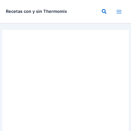
Ir
al
Buscar
Recetas con y sin Thermomix
contenido