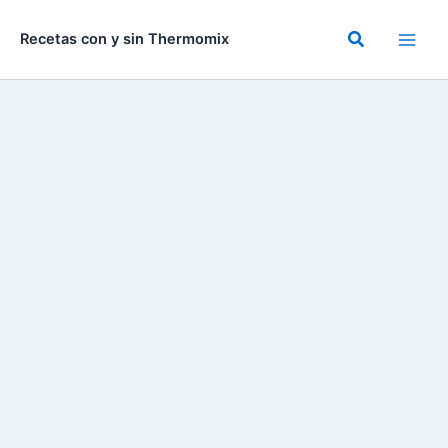
Ir
al
Buscar
Recetas con y sin Thermomix
contenido