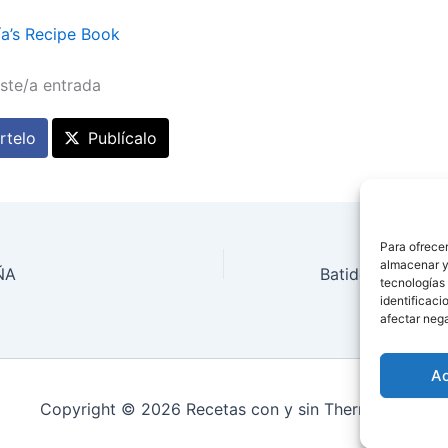
a’s Recipe Book
ste/a entrada
telo
Publícalo
Para ofrecer
almacenar y/
ÑA
Batido de zanah
tecnologías
identificaci
afectar nega
A
Copyright © 2026 Recetas con y sin Thermomix