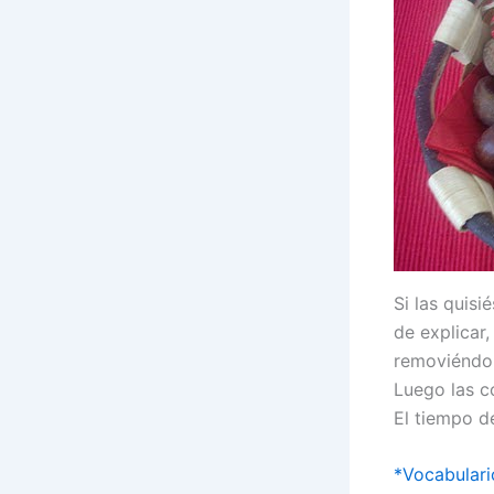
Si las quis
de explicar
removiéndol
Luego las c
El tiempo d
*Vocabulari