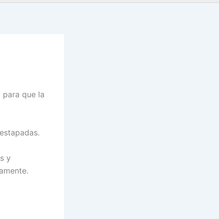
 para que la
estapadas.
s y
amente.