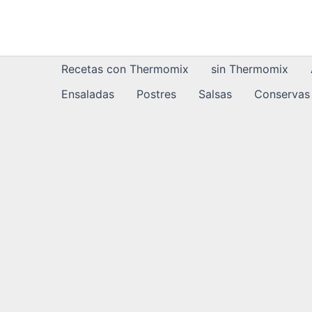
Ir
al
contenido
Recetas con Thermomix
sin Thermomix
Ensaladas
Postres
Salsas
Conservas