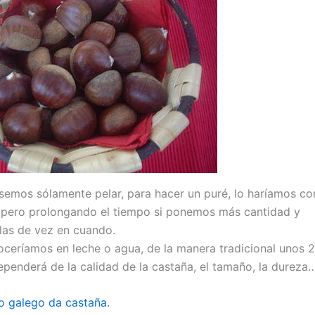
iésemos sólamente pelar, para hacer un puré, lo haríamos 
, pero prolongando el tiempo si ponemos más cantidad y
as de vez en cuando.
oceríamos en leche o agua, de la manera tradicional unos 
ependerá de la calidad de la castaña, el tamaño, la dureza
o galego da castaña.