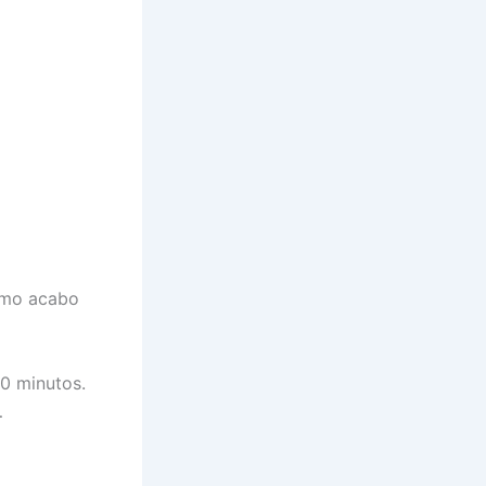
como acabo
20 minutos.
…