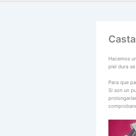
Casta
Hacemos un 
piel dura se 
Para que pa
Si son un p
prolongaría
comproband