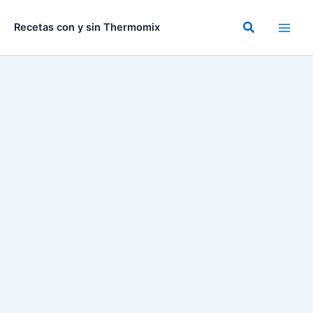
Ir
al
Buscar
Recetas con y sin Thermomix
contenido