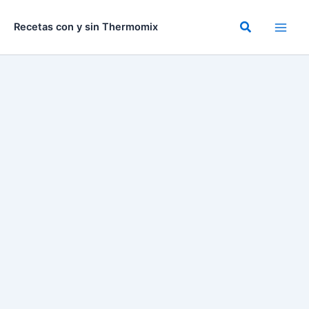
Ir
al
Buscar
Recetas con y sin Thermomix
contenido