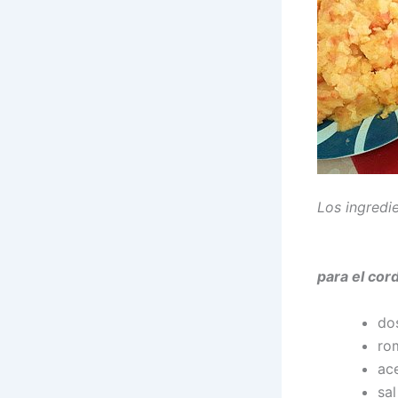
Los ingredi
para el co
dos
ro
ace
sal