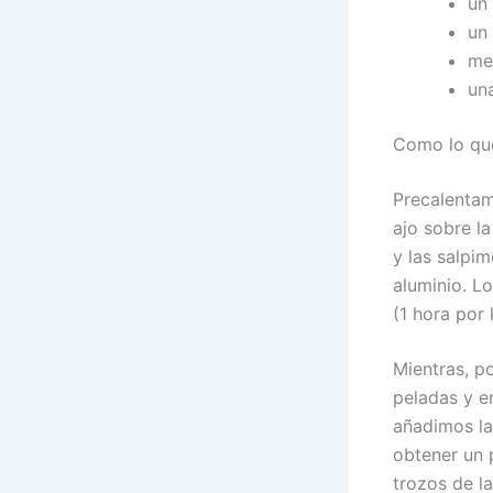
un
un
med
un
Como lo que
Precalentam
ajo sobre l
y las salpi
aluminio. L
(1 hora por 
Mientras, p
peladas y e
añadimos la
obtener un 
trozos de la