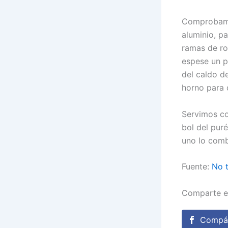
Comprobamos
aluminio, pa
ramas de ro
espese un p
del caldo d
horno para 
Servimos co
bol del pur
uno lo comb
Fuente:
No 
Comparte e
Compár