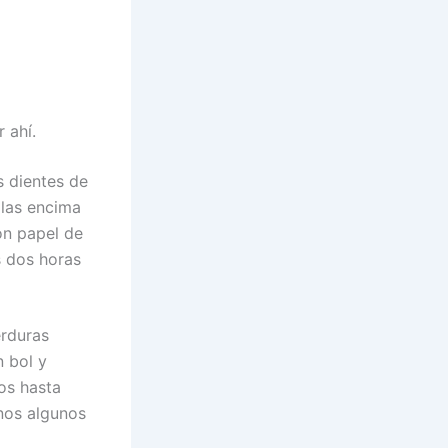
 ahí.
 dientes de
llas encima
on papel de
s dos horas
erduras
n bol y
os hasta
nos algunos