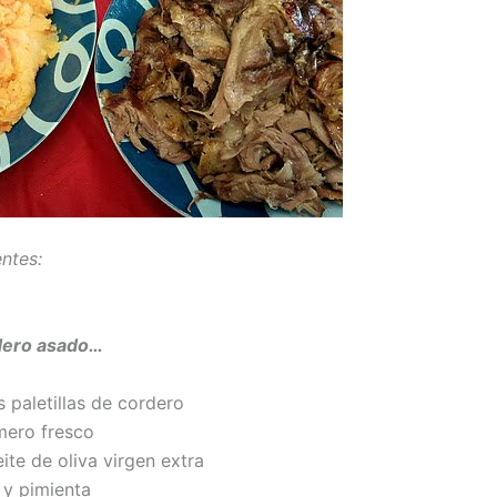
entes:
rdero asado…
 paletillas de cordero
mero fresco
ite de oliva virgen extra
 y pimienta