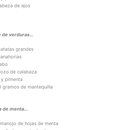
cabeza de ajos
é de verduras…
patatas grandes
zanahorias
nabo
trozo de calabaza
l y pimenta
0 gramos de mantequilla
sa de menta…
 manojo de hojas de menta