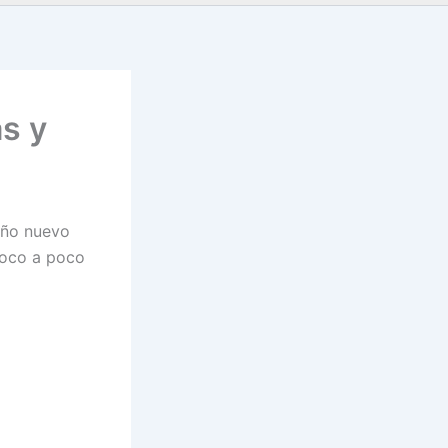
s y
Año nuevo
poco a poco