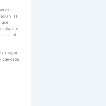
pel de
 ajos y las
a que
medio litro
 salsa al
s ajos, el
 y que cada