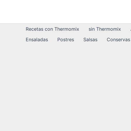
Ir
al
contenido
Recetas con Thermomix
sin Thermomix
Ensaladas
Postres
Salsas
Conservas