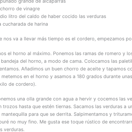
 puñado grande de alcaparras
 chorro de vinagre
io litro del caldo de haber cocido las verduras
a cucharada de harina
 nos va a llevar más tiempo es el cordero, empezamos por
os el horno al máximo. Ponemos las ramas de romero y los
a bandeja del horno, a modo de cama. Colocamos las paleti
mentamos. Añadimos un buen chorro de aceite y tapamos c
o metemos en el horno y asamos a 180 grados durante una
kilo de cordero).
onemos una olla grande con agua a hervir y cocemos las v
n trozos hasta que estén tiernas. Sacamos las verduras a u
 mantequilla para que se derrita. Salpimentamos y trituram
puré no muy fino. Me gusta ese toque rústico de encontrar
s verduras.