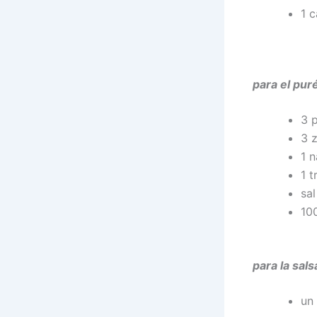
1 
para el pur
3 
3 
1 
1 
sa
10
para la sal
un