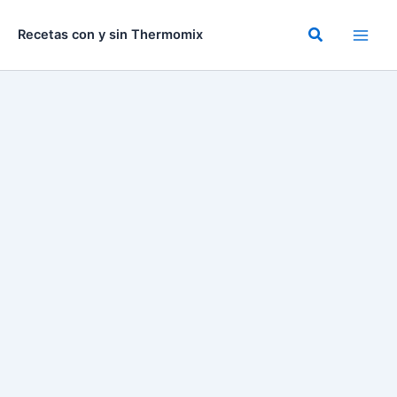
Ir
al
Buscar
Recetas con y sin Thermomix
contenido