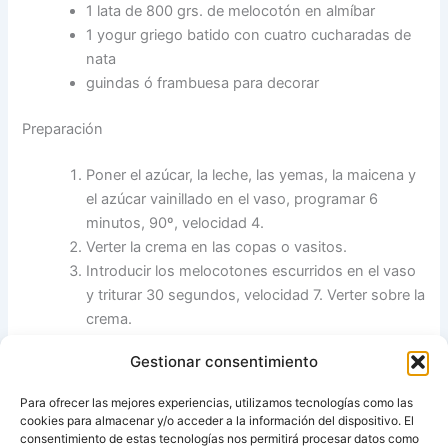
1 lata de 800 grs. de melocotón en almíbar
1 yogur griego batido con cuatro cucharadas de
nata
guindas ó frambuesa para decorar
Preparación
Poner el azúcar, la leche, las yemas, la maicena y
el azúcar vainillado en el vaso, programar 6
minutos, 90º, velocidad 4.
Verter la crema en las copas o vasitos.
Introducir los melocotones escurridos en el vaso
y triturar 30 segundos, velocidad 7. Verter sobre la
crema.
En cada copa o vasito,ayudándonos de una
Gestionar consentimiento
cuchara, colocar el yogur desde los bordes hacia
el centro, para que formen una flor. Decorar con
Para ofrecer las mejores experiencias, utilizamos tecnologías como las
una guinda o frambuesa y reservar en el
cookies para almacenar y/o acceder a la información del dispositivo. El
frigorífico.
consentimiento de estas tecnologías nos permitirá procesar datos como