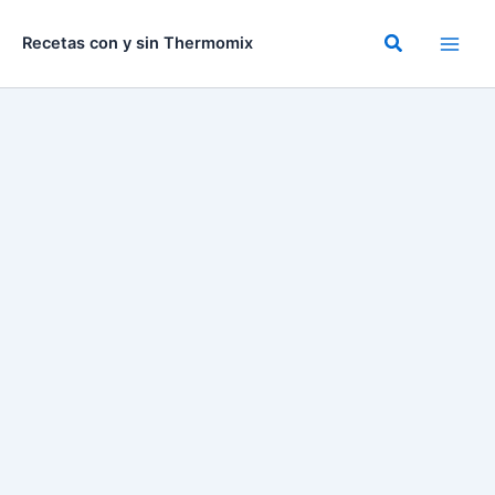
Ir
al
Buscar
Recetas con y sin Thermomix
contenido