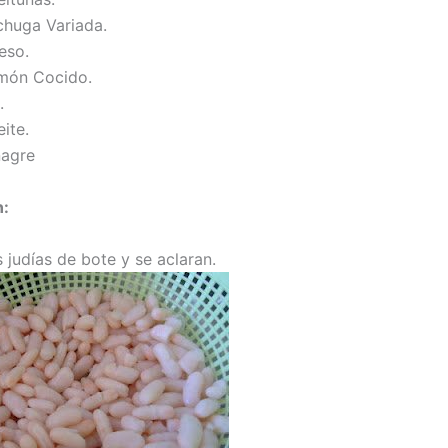
chuga Variada.
eso.
món Cocido.
.
ite.
nagre
n:
 judías de bote y se aclaran.