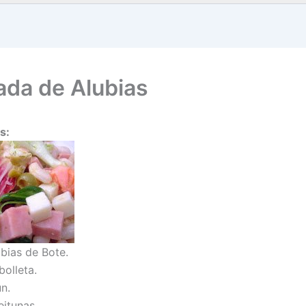
ada de Alubias
s:
ubias de Bote.
bolleta.
n.
eitunas.