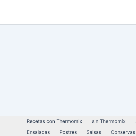
Ir
al
contenido
Recetas con Thermomix
sin Thermomix
Ensaladas
Postres
Salsas
Conservas