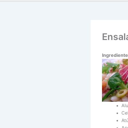
Ensal
Ingrediente
Al
Ce
Atú
Ac