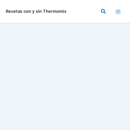
Ir
al
Buscar
Recetas con y sin Thermomix
contenido