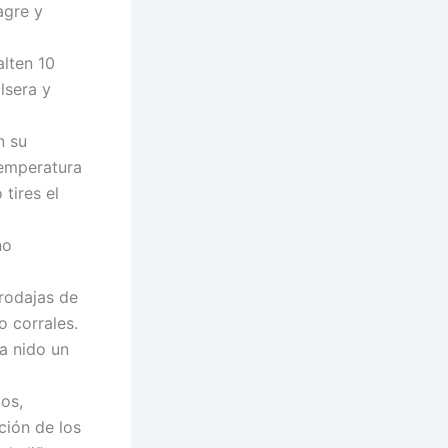
agre y
alten 10
lsera y
n su
temperatura
tires el
no
 rodajas de
o corrales.
a nido un
os,
ción de los