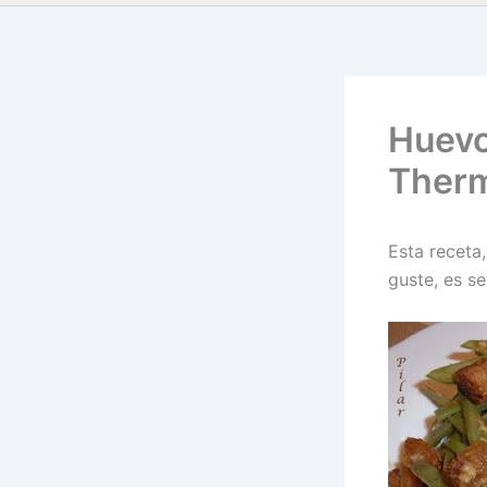
Huevo
Ther
Esta receta
guste, es s