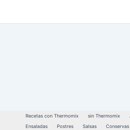
Ir
al
contenido
Recetas con Thermomix
sin Thermomix
Ensaladas
Postres
Salsas
Conservas