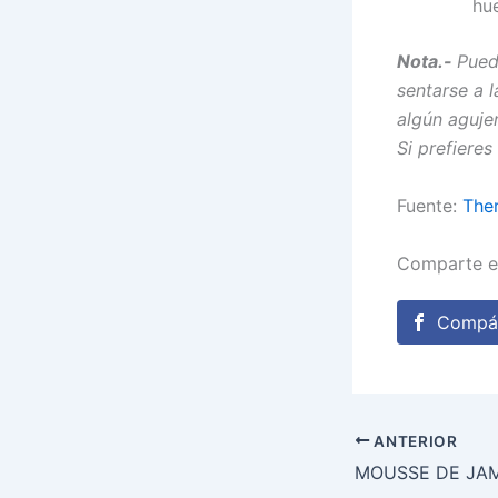
hu
Nota.-
Pued
sentarse a 
algún agujer
Si prefieres
Fuente:
Ther
Comparte e
Compár
ANTERIOR