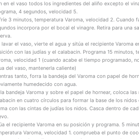
 en el vaso todos los ingredientes del aliño excepto el vin
ograma, 4 segundos, velocidad 5.
fríe 3 minutos, temperatura Varoma, velocidad 2. Cuando f
undos incorpora por el bocal el vinagre. Retira para una sa
erva.
 lavar el vaso, vierte el agua y sitúa el recipiente Varoma e
sición con las judías y el calabacin. Programa 15 minutos, 
roma, velocidad 1 (cuando acabe el tiempo programado, no 
ua del vaso, mantenerla caliente)
entras tanto, forra la bandeja del Varoma con papel de hor
eviamente humedecido con agua.
 la bandeja Varoma y sobre el papel de hornear, coloca las
abacin en cuatro círculos para formar la base de los nidos 
rma con las cintas de judías los nidos. Casca dentro de cad
evo.
túa el recipiente Varoma en su posición y programa. 5 minut
mperatura Varoma, velocidad 1. comprueba el punto de coc