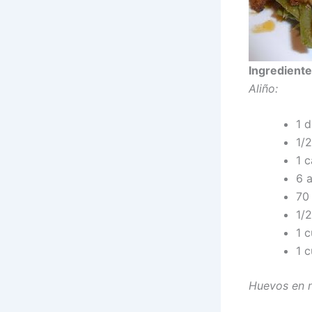
Ingrediente
Aliño:
1 d
1/2
1 
6 a
70 
1/
1 
1 
Huevos en n