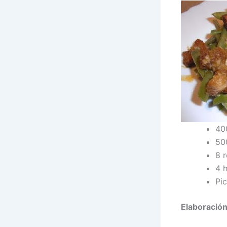
40
50
8 r
4 
Pi
Elaboración