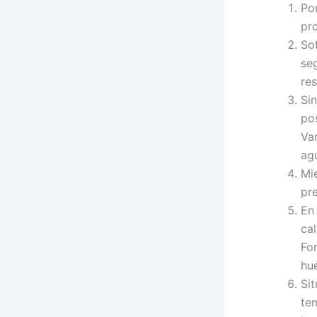
Pon
pr
So
seg
res
Sin
po
Va
ag
Mi
pr
En
cal
Fo
hu
Si
te