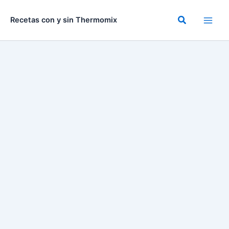
Ir
al
Buscar
Recetas con y sin Thermomix
contenido