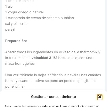
1 limón exprimido
1 ajo
1 yogur griego o natural
1 cucharada de crema de sésamo o tahina
sal y pimienta
perejil
Preparación:
Añadir todos los ingredientes en el vaso de la thermomix y
lo trituramos en
velocidad 3 1/2
hasta que quede una
masa homogenea.
Una vez triturado lo dejas enfriar en la nevera unas cuantas
horas y cuando se sirve se pone un poco de perejil seco
por encima
Gestionar consentimiento
Notas:
La tahina o crema de sésamo se puede comprar en
las tiendas naturistas.
Para ofrecer las mejores experiencias, utilizamos tecnologías como las