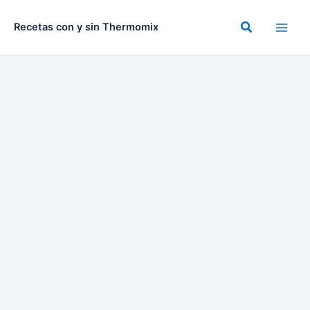
Ir
al
Buscar
Recetas con y sin Thermomix
contenido