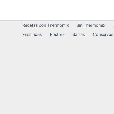
Ir
al
contenido
Recetas con Thermomix
sin Thermomix
Ensaladas
Postres
Salsas
Conservas