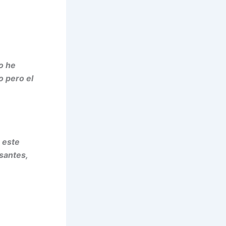
o he
o pero el
 este
santes,