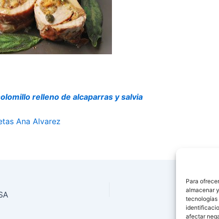
olomillo relleno de alcaparras y salvia
etas Ana Alvarez
Para ofrecer
almacenar y/
SA
Ensa
tecnologías
identificaci
afectar nega