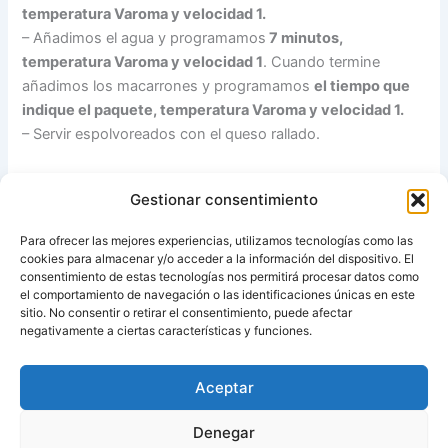
temperatura Varoma y velocidad 1.
– Añadimos el agua y programamos
7 minutos,
temperatura Varoma y velocidad 1
. Cuando termine
añadimos los macarrones y programamos
el tiempo que
indique el paquete, temperatura Varoma y velocidad 1.
– Servir espolvoreados con el queso rallado.
Como veis una receta muy sencilla para todos los días.
Gestionar consentimiento
Espero que os haya gustado.
Para ofrecer las mejores experiencias, utilizamos tecnologías como las
cookies para almacenar y/o acceder a la información del dispositivo. El
Un besico !
consentimiento de estas tecnologías nos permitirá procesar datos como
el comportamiento de navegación o las identificaciones únicas en este
sitio. No consentir o retirar el consentimiento, puede afectar
Fuente:
Eva y su Thermomix®
negativamente a ciertas características y funciones.
Aceptar
ANTERIOR
SIGUIENTE
Denegar