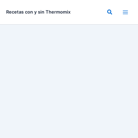
Ir
al
Buscar
Recetas con y sin Thermomix
contenido