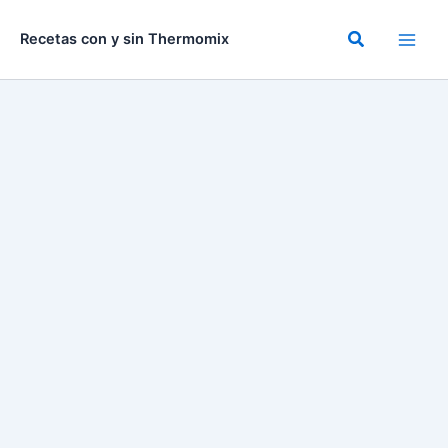
Ir
al
Buscar
Recetas con y sin Thermomix
contenido