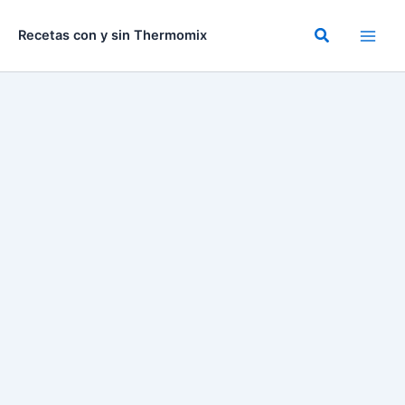
Ir
al
Buscar
Recetas con y sin Thermomix
contenido