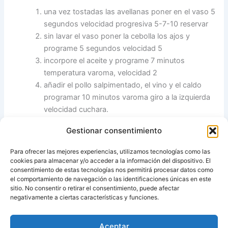
una vez tostadas las avellanas poner en el vaso 5
segundos velocidad progresiva 5-7-10 reservar
sin lavar el vaso poner la cebolla los ajos y
programe 5 segundos velocidad 5
incorpore el aceite y programe 7 minutos
temperatura varoma, velocidad 2
añadir el pollo salpimentado, el vino y el caldo
programar 10 minutos varoma giro a la izquierda
velocidad cuchara.
añada a traves del bocal las avellanas molidas y la
Gestionar consentimiento
miel programe 3 minutos temperatura varoma
giro a la izquierda velocidad cuchara.
Para ofrecer las mejores experiencias, utilizamos tecnologías como las
servir y espolvorear un poco de perejil picado.
cookies para almacenar y/o acceder a la información del dispositivo. El
consentimiento de estas tecnologías nos permitirá procesar datos como
el comportamiento de navegación o las identificaciones únicas en este
Fuente:
°l||l° brujitacocinera °l||l° RECETAS CON
sitio. No consentir o retirar el consentimiento, puede afectar
THERMOMIX
negativamente a ciertas características y funciones.
Aceptar