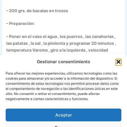
– 200 grs. de bacalao en trozos
– Preparación:
– Poner en el vaso el agua , los puerros , las zanahorias ,
las patatas , la sal , la pimienta y programar 20 minutos ,
temperatura Varoma , giro a la izquierda , velocidad
cuchara.
Gestionar consentimiento
– Incorpòrar el bacalao y programar 20 minutos ,
Para ofrecer las mejores experiencias, utilizamos tecnologías como las
temperatura Varoma , giro a la izquierda , velocidad
cookies para almacenar y/o acceder a la información del dispositivo. El
cuchara.
consentimiento de estas tecnologías nos permitirá procesar datos como
el comportamiento de navegación o las identificaciones únicas en este
sitio. No consentir o retirar el consentimiento, puede afectar
Fuente:
Concha cocina
negativamente a ciertas características y funciones.
Aceptar
ANTERIOR
SIGUIENTE