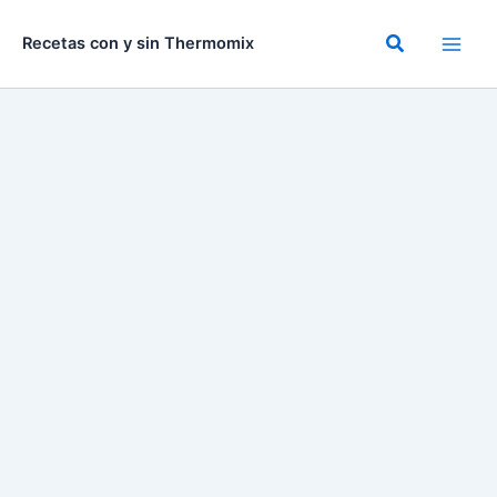
Ir
al
Buscar
Recetas con y sin Thermomix
contenido