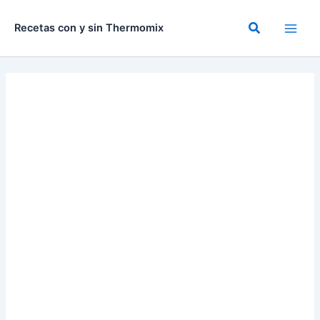
Ir
al
Buscar
Recetas con y sin Thermomix
contenido