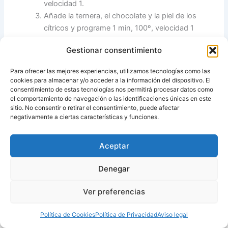
velocidad 1.
Añade la ternera, el chocolate y la piel de los
cítricos y programe 1 min, 100º, velocidad 1
Incorpore los ingredientes restantes y programa
Gestionar consentimiento
60 min, varoma, velocidad 1. (Puedes aprovechar
el tiempo para cocer unas patatas o unas
Para ofrecer las mejores experiencias, utilizamos tecnologías como las
verduras en el varoma)
cookies para almacenar y/o acceder a la información del dispositivo. El
Servir con guarnición de arroz blanco, o patatas,
consentimiento de estas tecnologías nos permitirá procesar datos como
el comportamiento de navegación o las identificaciones únicas en este
o verduras… al gusto.
sitio. No consentir o retirar el consentimiento, puede afectar
negativamente a ciertas características y funciones.
Fuente:
Mis thermofavoritos
Aceptar
ANTERIOR
SIGUIENTE
Denegar
Ver preferencias
Copyright © 2026 Recetas con y sin Thermomix
Política de Cookies
Política de Privacidad
Aviso legal