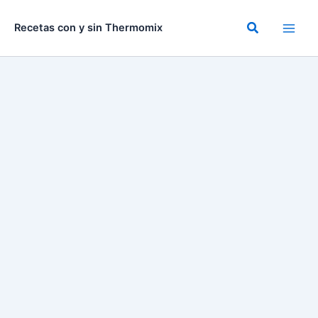
Ir
al
Buscar
Recetas con y sin Thermomix
contenido