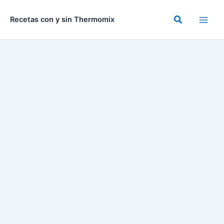
Ir
al
Buscar
Recetas con y sin Thermomix
contenido