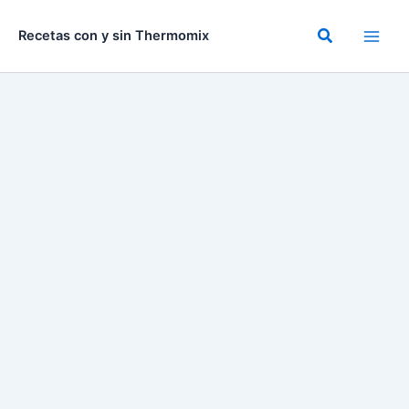
Ir
al
Buscar
Recetas con y sin Thermomix
contenido