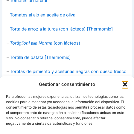
–
Tomates al natural
–
Tomates al ajo en aceite de oliva
–
Torta de arroz a la turca (con lácteos) [Thermomix]
–
Tortiglioni alla Norma
(con lácteos)
–
Tortilla de patata [Thermomix]
–
Tortitas de pimiento y aceitunas negras con queso fresco
(con huevo y lácteos)
Gestionar consentimiento
–
Zanahorias aliñadas
Para ofrecer las mejores experiencias, utilizamos tecnologías como las
cookies para almacenar y/o acceder a la información del dispositivo. El
–
Zanahorias glaseadas con vinagre de Módena
consentimiento de estas tecnologías nos permitirá procesar datos como
el comportamiento de navegación o las identificaciones únicas en este
sitio. No consentir o retirar el consentimiento, puede afectar
Fuente:
María’s Recipe Book
negativamente a ciertas características y funciones.