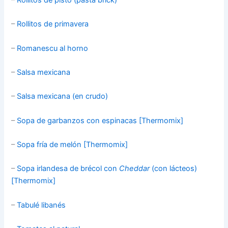
–
Rollitos de pisto (pasta brick)
–
Rollitos de primavera
–
Romanescu al horno
–
Salsa mexicana
–
Salsa mexicana (en crudo)
–
Sopa de garbanzos con espinacas [Thermomix]
–
Sopa fría de melón [Thermomix]
–
Sopa irlandesa de brécol con
Cheddar
(con lácteos)
[Thermomix]
–
Tabulé libanés