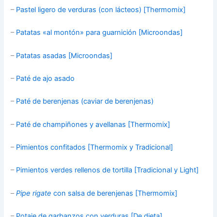
–
Pastel ligero de verduras (con lácteos) [Thermomix]
–
Patatas «al montón» para guarnición [Microondas]
–
Patatas asadas [Microondas]
–
Paté de ajo asado
–
Paté de berenjenas (caviar de berenjenas)
–
Paté de champiñones y avellanas [Thermomix]
–
Pimientos confitados [Thermomix y Tradicional]
–
Pimientos verdes rellenos de tortilla [Tradicional y Light]
–
Pipe rigate
con salsa de berenjenas [Thermomix]
–
Potaje de garbanzos con verduras [De dieta]