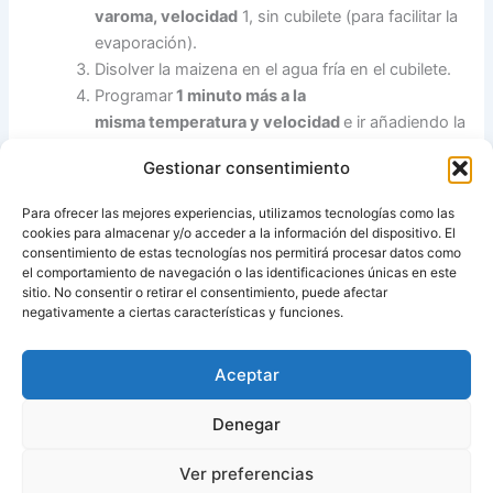
varoma,
velocidad
1, sin cubilete (para facilitar la
evaporación).
Disolver la maizena en el agua fría en el cubilete.
Programar
1 minuto más a la
misma temperatura y
velocidad
e ir añadiendo la
maizena por el bocal. Dejar que hierva un poquito
Gestionar consentimiento
y ya está.
Guardar en un bote de cristal cerrado en el
Para ofrecer las mejores experiencias, utilizamos tecnologías como las
frigorífico o un tupper que cierre bien, aguanta
cookies para almacenar y/o acceder a la información del dispositivo. El
varios meses
consentimiento de estas tecnologías nos permitirá procesar datos como
el comportamiento de navegación o las identificaciones únicas en este
sitio. No consentir o retirar el consentimiento, puede afectar
Fuente:
Recetas para tu Thermomix (más de 300)
negativamente a ciertas características y funciones.
Aceptar
ANTERIOR
SIGUIENTE
Denegar
Ver preferencias
Copyright © 2026 Recetas con y sin Thermomix