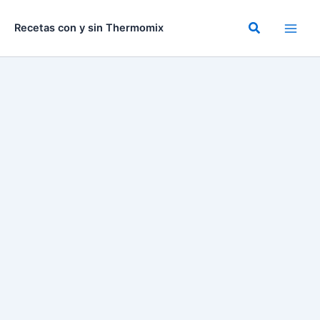
Ir
al
Buscar
Recetas con y sin Thermomix
contenido