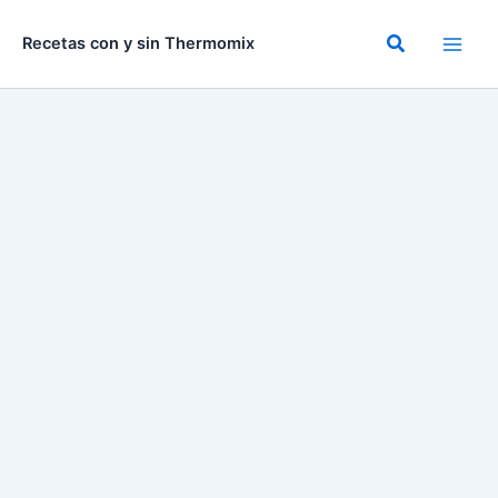
Ir
al
Buscar
Recetas con y sin Thermomix
contenido