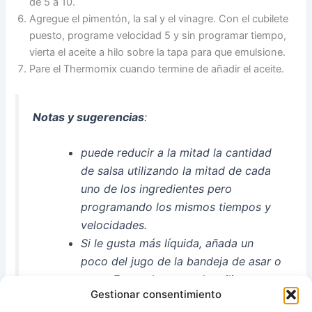
de 5 a 10.
Agregue el pimentón, la sal y el vinagre. Con el cubilete
puesto, programe velocidad 5 y sin programar tiempo,
vierta el aceite a hilo sobre la tapa para que emulsione.
Pare el Thermomix cuando termine de añadir el aceite.
Notas y sugerencias
:
puede reducir a la mitad la cantidad
de salsa utilizando la mitad de cada
uno de los ingredientes pero
programando los mismos tiempos y
velocidades.
Si le gusta más líquida, añada un
poco del jugo de la bandeja de asar o
agua. Esta salsa se pude utilizar para
Gestionar consentimiento
el Xató o para acompañar pescado al