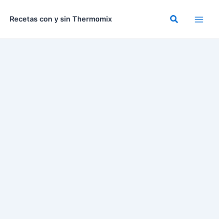
Ir
al
Buscar
Recetas con y sin Thermomix
contenido