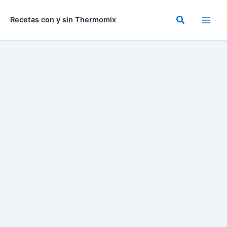
Ir
al
Buscar
Recetas con y sin Thermomix
contenido