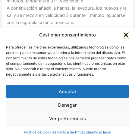
minutos,temperatura 37º, velocidad 5.
A continuación añadir la harina, la levadura, los huevos y la
sal y se mezcla en velocidad 3 durante 1 minuto, ayudarse
con la espátula si fuera necesario.
Meter en el horno a 160º durante 20 ó 25 minutos.
Gestionar consentimiento
Nota: Como yo no tengo moldes para sobaos, puse la
Para ofrecer las mejores experiencias, utilizamos tecnologías como las
masa en la bandeja del horno con papel vegetal y luego
cookies para almacenar y/o acceder a la información del dispositivo. El
los corté en cuadrados…….
consentimiento de estas tecnologías nos permitirá procesar datos como
el comportamiento de navegación o las identificaciones únicas en este
sitio. No consentir o retirar el consentimiento, puede afectar
Fuente:
Las recetas de Pipi
negativamente a ciertas características y funciones.
Aceptar
ANTERIOR
SIGUIENTE
Denegar
Ver preferencias
Copyright © 2026 Recetas con y sin Thermomix
Política de Cookies
Política de Privacidad
Aviso legal