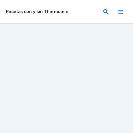
Ir
al
Buscar
Recetas con y sin Thermomix
contenido