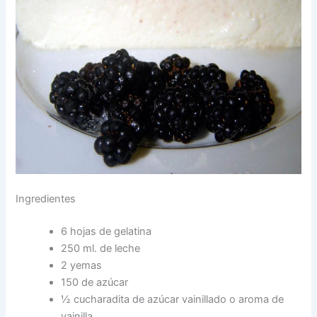
Ingredientes
6 hojas de gelatina
250 ml. de leche
2 yemas
150 de azúcar
½ cucharadita de azúcar vainillado o aroma de
vainilla