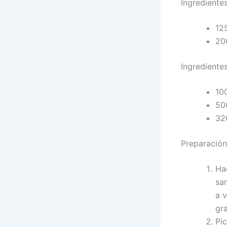
Ingrediente
12
20
Ingredientes
100
500
32
Preparación
Ha
sar
a 
gra
Pi