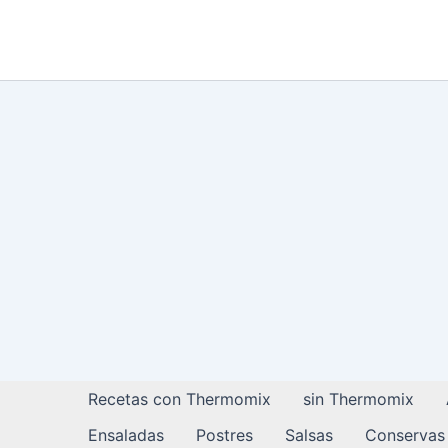
Ir
al
contenido
Recetas con Thermomix
sin Thermomix
Ensaladas
Postres
Salsas
Conservas