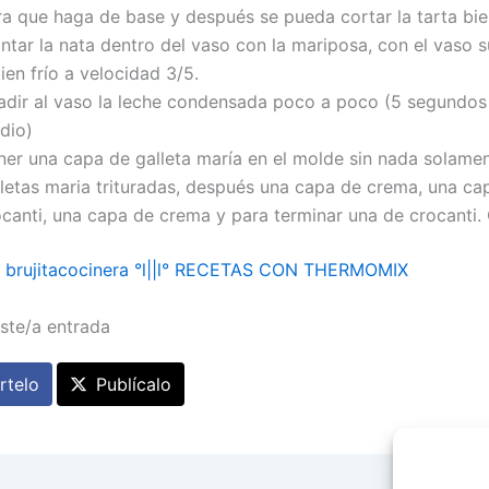
ra que haga de base y después se pueda cortar la tarta bie
ntar la nata dentro del vaso con la mariposa, con el vaso s
ien frío a velocidad 3/5.
adir al vaso la leche condensada poco a poco (5 segundos 
dio)
ner una capa de galleta maría en el molde sin nada solamen
lletas maria trituradas, después una capa de crema, una ca
ocanti, una capa de crema y para terminar una de crocanti.
l° brujitacocinera °l||l° RECETAS CON THERMOMIX
ste/a entrada
telo
Publícalo