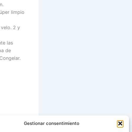
n.
úper limpio
velo. 2 y
te las
pa de
 Congelar.
Gestionar consentimiento