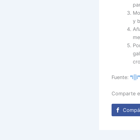
pa
Mo
y b
Añ
me
Po
ga
cr
Fuente:
°l||
Comparte e
Compár