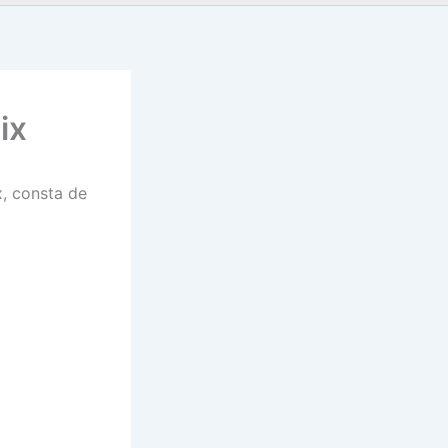
ix
x, consta de