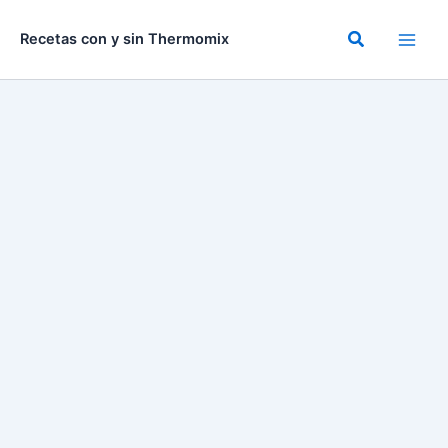
Ir
al
Buscar
Recetas con y sin Thermomix
contenido