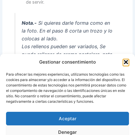
de servir.
Nota.-
Si quieres darle forma como en
la foto. En el paso 8 corta un trozo y lo
colocas al lado.
Los rellenos pueden ser variados, Se
puede rellenar de crema pastelera, nata
montada u otra cosa que se te ocurra.
Gestionar consentimiento
También lo puedes cubrir con coco
Para ofrecer las mejores experiencias, utilizamos tecnologías como las
rallado en vez de azúcar glas.
cookies para almacenar y/o acceder a la información del dispositivo. El
consentimiento de estas tecnologías nos permitirá procesar datos como
el comportamiento de navegación o las identificaciones únicas en este
sitio. No consentir o retirar el consentimiento, puede afectar
negativamente a ciertas características y funciones.
Fuente:
Thermomix, cocina facil de Pilar
Aceptar
ANTERIOR
SIGUIENTE
Denegar