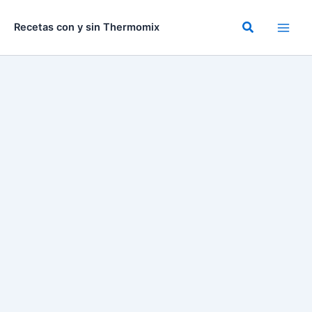
Ir
al
Buscar
Recetas con y sin Thermomix
contenido