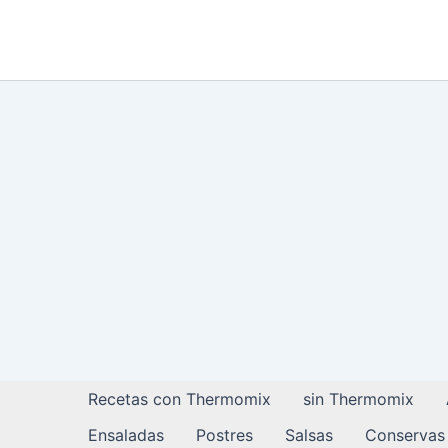
Ir
al
contenido
Recetas con Thermomix
sin Thermomix
Ensaladas
Postres
Salsas
Conservas