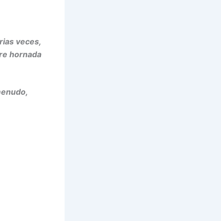
rias veces,
tre hornada
 menudo,