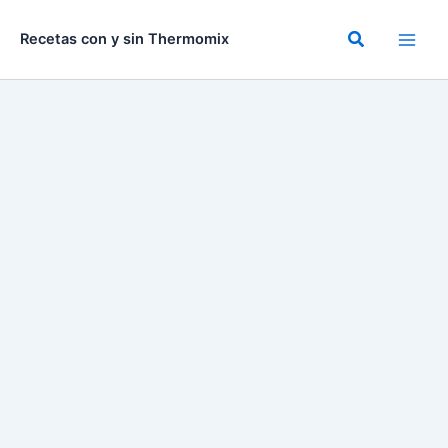
Ir
al
Buscar
Recetas con y sin Thermomix
contenido