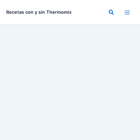
Ir
al
Buscar
Recetas con y sin Thermomix
contenido