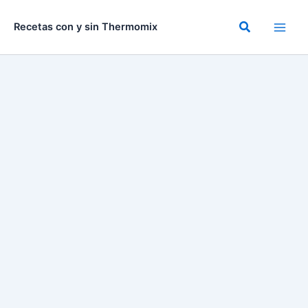
Ir
al
Buscar
Recetas con y sin Thermomix
contenido