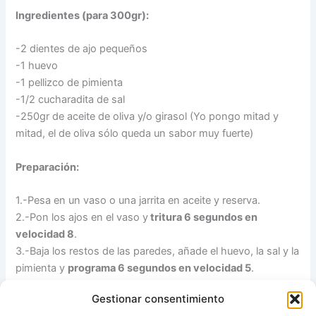
Ingredientes (para 300gr):
-2 dientes de ajo pequeños
-1 huevo
-1 pellizco de pimienta
-1/2 cucharadita de sal
-250gr de aceite de oliva y/o girasol (Yo pongo mitad y
mitad, el de oliva sólo queda un sabor muy fuerte)
Preparación:
1.-Pesa en un vaso o una jarrita en aceite y reserva.
2.-Pon los ajos en el vaso y
tritura 6 segundos en
velocidad 8
.
3.-Baja los restos de las paredes, añade el huevo, la sal y la
pimienta y
programa 6 segundos en velocidad 5
.
4.- Llena de agua el cubilete para que al echar el aceite no
Gestionar consentimiento
se levante y el aceite caiga más lentamente. Programa