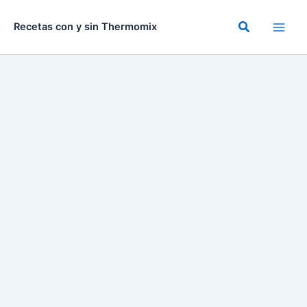
Ir
al
Buscar
Recetas con y sin Thermomix
contenido