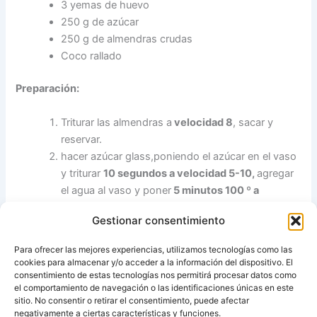
3 yemas de huevo
250 g de azúcar
250 g de almendras crudas
Coco rallado
Preparación:
Triturar las almendras a
velocidad 8
, sacar y
reservar.
hacer azúcar glass,poniendo el azúcar en el vaso
y triturar
10 segundos a velocidad 5-10,
agregar
el agua al vaso y poner
5 minutos 100 º a
velocidad 1.
Gestionar consentimiento
Incorporar las almendras y las yemas de huevo,
poner otros
5 minutos 100º a velocidad 4.
Para ofrecer las mejores experiencias, utilizamos tecnologías como las
Dejar enfriar y hacer bolitas pequeñas
cookies para almacenar y/o acceder a la información del dispositivo. El
rebozandólas en coco rallado.
consentimiento de estas tecnologías nos permitirá procesar datos como
el comportamiento de navegación o las identificaciones únicas en este
sitio. No consentir o retirar el consentimiento, puede afectar
Fuente:
Recetas para tu Thermomix (más de 300)
negativamente a ciertas características y funciones.