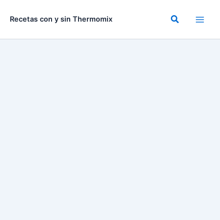
Ir
al
Buscar
Recetas con y sin Thermomix
contenido