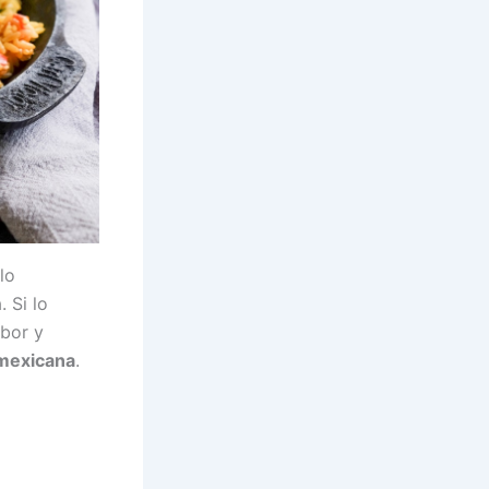
lo
 Si lo
abor y
 mexicana
.