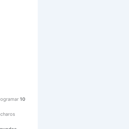
programar
10
íncharos
gundos,