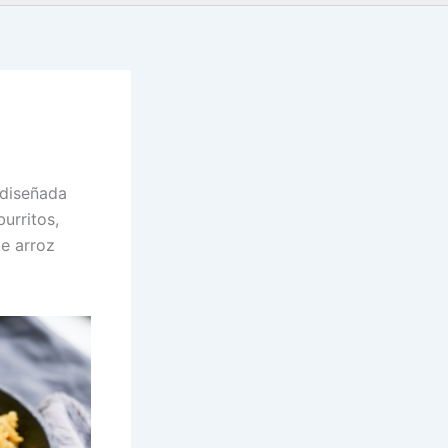
 diseñada
urritos,
te arroz