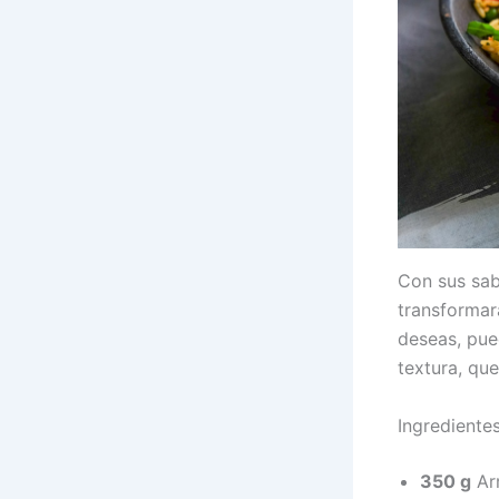
Con sus sabo
transformará
deseas, pu
textura, qu
Ingrediente
350 g
Ar