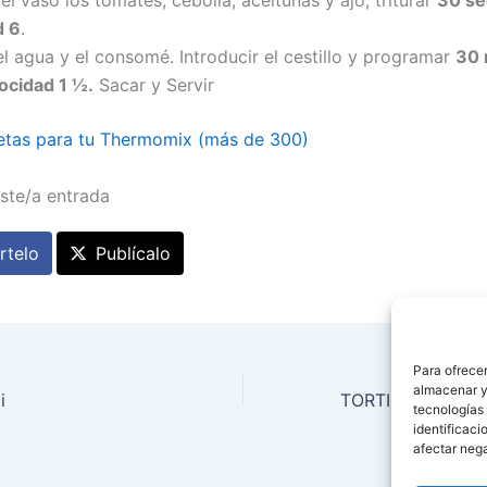
d 6
.
l agua y el consomé. Introducir el cestillo y programar
30 
ocidad 1 ½.
Sacar y Servir
etas para tu Thermomix (más de 300)
ste/a entrada
telo
Publícalo
Para ofrecer
almacenar y/
i
tecnologías
identificaci
afectar nega