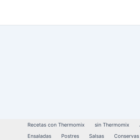
Ir
al
contenido
Recetas con Thermomix
sin Thermomix
Ensaladas
Postres
Salsas
Conservas