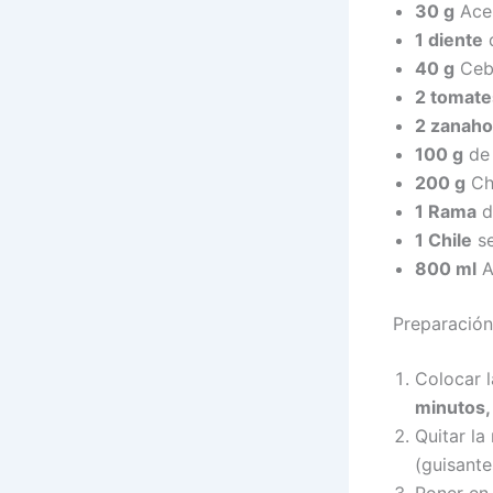
30 g
Ace
1 diente
d
40 g
Ceb
2 tomate
2 zanaho
100 g
de 
200 g
Chí
1 Rama
de
1 Chile
se
800 ml
A
Preparación
Colocar l
minutos, 
Quitar la
(guisantes
Poner en 