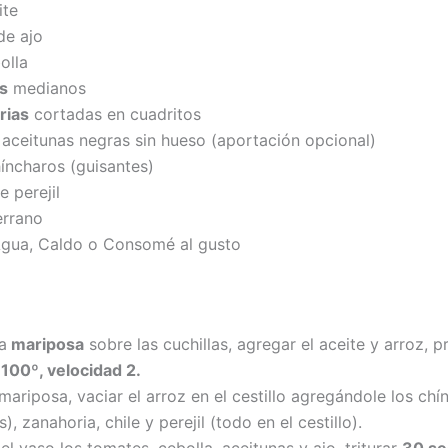
ite
e ajo
olla
s
medianos
rias
cortadas en cuadritos
aceitunas negras sin hueso (aportación opcional)
ncharos (guisantes)
 perejil
rrano
gua, Caldo o Consomé al gusto
a
mariposa
sobre las cuchillas, agregar el aceite y arroz, 
100º, velocidad 2.
 mariposa, vaciar el arroz en el cestillo agregándole los ch
), zanahoria, chile y perejil (todo en el cestillo).
el vaso los tomates, cebolla, aceitunas y ajo, triturar
30 se