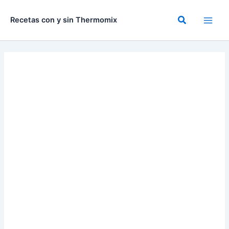
Ir
al
Buscar
Recetas con y sin Thermomix
contenido