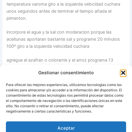
temperatura varoma giro a la izquierda velocidad cuchara
unos segundos antes de terminar el tiempo añada el
pimenton.
incorpore el agua y la sal con moderacion porque las
aceitunas aportaran bastante sal y programe 20 minutos
100º giro a la izquierda velocidad cuchara
agregue el azafran o colorante y el arroz programa 13
minutos 100º giro a la izquierda velocidad cuchara.
Gestionar consentimiento
por ultimo añada las aceitunas verifique el punto de sal
Para ofrecer las mejores experiencias, utilizamos tecnologías como las
retire y sirva.
cookies para almacenar y/o acceder a la información del dispositivo. El
consentimiento de estas tecnologías nos permitirá procesar datos como
el comportamiento de navegación o las identificaciones únicas en este
Fuente:
°l||l° brujitacocinera °l||l° RECETAS CON
sitio. No consentir o retirar el consentimiento, puede afectar
THERMOMIX
negativamente a ciertas características y funciones.
Aceptar