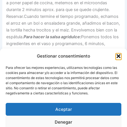
a poner papel de cocina, metemos en el microondas
durante 2 minutos aprox. para que se quede crujiente.
Reservar.Cuando termine el tiempo programado, echamos
el arroz en un bol o ensaladera grande, añadimos el bacon,
la tortilla hecha trocitos y el maiz. Envolvemos bien con la
espátula.
Para hacer la salsa agridulce:
Ponemos todos los
ingredientes en el vaso y programamos, 6 minutos,
temperatura Varoma, velocidad 2. Añadir la salsa al arroz y
Gestionar consentimiento
terminar de envolver de nuevo con la espátula.
Nota: Si
queremos poner al arroz, gambas, zanahoria, guisantes,
Para ofrecer las mejores experiencias, utilizamos tecnologías como las
etc… usaremos la parte infeior del recipiente Varoma,
cookies para almacenar y/o acceder a la información del dispositivo. El
mientras hacemos la tortilla.
consentimiento de estas tecnologías nos permitirá procesar datos como
el comportamiento de navegación o las identificaciones únicas en este
sitio. No consentir o retirar el consentimiento, puede afectar
Fuente:
Las recetas de Pipi
negativamente a ciertas características y funciones.
Aceptar
ANTERIOR
SIGUIENTE
Denegar