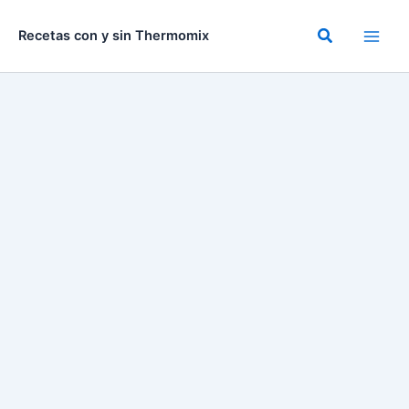
Ir
al
Buscar
Recetas con y sin Thermomix
contenido