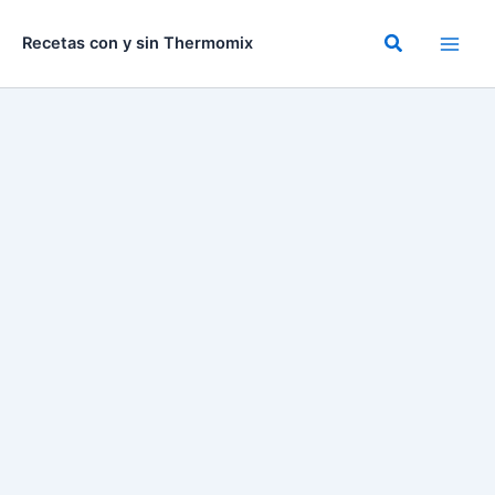
Ir
al
Buscar
Recetas con y sin Thermomix
contenido