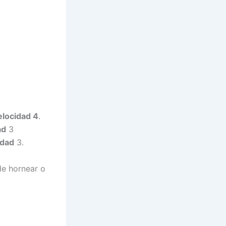
locidad 4
.
ad
3
idad
3.
de hornear o