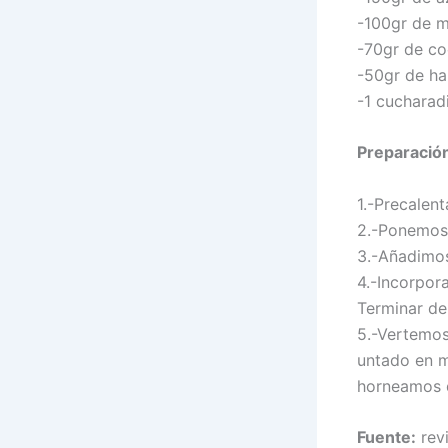
-100gr de m
-70gr de co
-50gr de ha
-1 cucharad
Preparació
1.-Precalen
2.-Ponemos 
3.-Añadimos
4.-Incorpor
Terminar de
5.-Vertemos
untado en m
horneamos d
Fuente:
rev