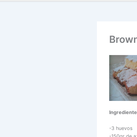
Brown
Ingrediente
-3 huevos
-150gr de a