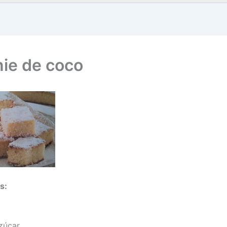
ie de coco
s:
zúcar