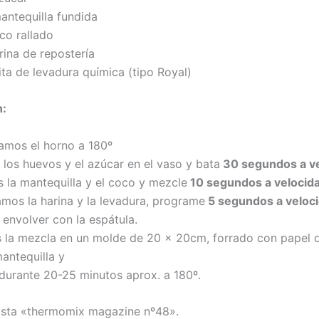
antequilla fundida
co rallado
rina de repostería
ita de levadura química (tipo Royal)
n:
tamos el horno a 180º
los huevos y el azúcar en el vaso y bata
30 segundos a ve
 la mantequilla y el coco y mezcle
10 segundos
a velocid
amos la harina y la levadura, programe
5 segundos
a veloc
 envolver con la espátula.
 la mezcla en un molde de 20 x 20cm, forrado con papel 
antequilla y
urante 20-25 minutos aprox. a 180º.
ista «thermomix magazine nº48».