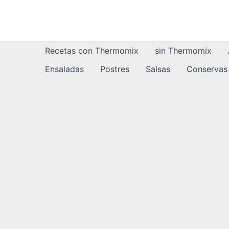
Ir
al
contenido
Recetas con Thermomix
sin Thermomix
Ensaladas
Postres
Salsas
Conservas