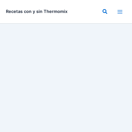
Ir
al
Buscar
Recetas con y sin Thermomix
contenido