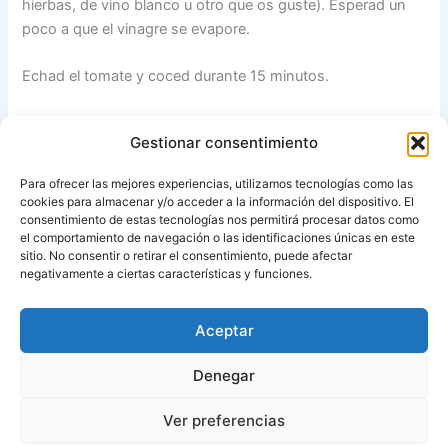
hierbas, de vino blanco u otro que os guste). Esperad un
poco a que el vinagre se evapore.
Echad el tomate y coced durante 15 minutos.
Probad y rectificar de sal.
Gestionar consentimiento
Ideal como primer plato o como guarnición de carnes y
Para ofrecer las mejores experiencias, utilizamos tecnologías como las
pastas. Además se puede tomar frío, templado, caliente…
cookies para almacenar y/o acceder a la información del dispositivo. El
¿qué más queréis?
consentimiento de estas tecnologías nos permitirá procesar datos como
el comportamiento de navegación o las identificaciones únicas en este
sitio. No consentir o retirar el consentimiento, puede afectar
Fuente:
No tengo Thermomix
negativamente a ciertas características y funciones.
Aceptar
ANTERIOR
SIGUIENTE
Denegar
Ver preferencias
Copyright © 2026 Recetas con y sin Thermomix