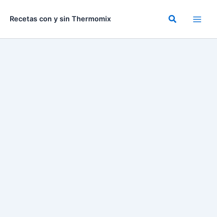
Ir
al
Buscar
Recetas con y sin Thermomix
contenido