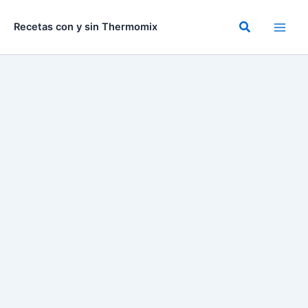
Ir
al
Buscar
Recetas con y sin Thermomix
contenido