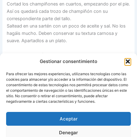
Cortad los champiñones en cuartos, empezando por el pie.
Así os quedará cada trozo de champiñón con su
correspondiente parte del tallo.
Saltead en una sartén con un poco de aceite y sal. No los
hagáis mucho. Deben conservar su textura carnosa y
suave. Apartadlos a un plato.
En la misma sartén, muy poco engrasada, asad el
Gestionar consentimiento
melocotón pelado y cortado en trozos irregulares. Cuando
tomen ese colorcito a tostado, apartadlos.
Para ofrecer las mejores experiencias, utilizamos tecnologías como las
Servid los champiñones y el melocotón asado con un poco
cookies para almacenar y/o acceder a la información del dispositivo. El
de sal Maldon y un chorrito de aceite de oliva virgen extra.
consentimiento de estas tecnologías nos permitirá procesar datos como
el comportamiento de navegación o las identificaciones únicas en este
sitio. No consentir o retirar el consentimiento, puede afectar
Fuente:
No tengo Thermomix
negativamente a ciertas características y funciones.
Aceptar
ANTERIOR
SIGUIENTE
Denegar